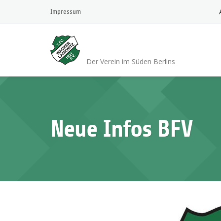
Skip
Impressum
to
content
1.FC Wacker 1921 L
Der Verein im Süden Berlins
Neue Infos BFV