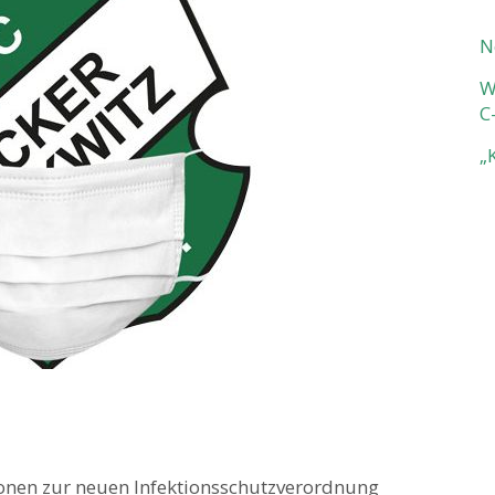
N
W
C
„
ionen zur neuen Infektionsschutzverordnung