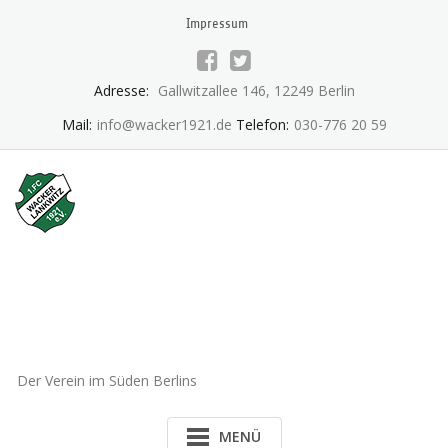
Skip
Impressum
to
content
Adresse:
Gallwitzallee 146, 12249 Berlin
Mail:
info@wacker1921.de
Telefon:
030-776 20 59
1.FC Wacker 1921 Lankwitz
e.V.
Der Verein im Süden Berlins
MENÜ