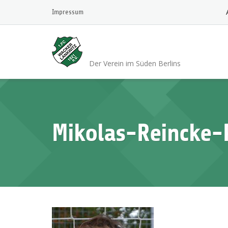
Skip
Impressum
to
content
1.FC Wacker 1921 L
Der Verein im Süden Berlins
Mikolas-Reincke-P