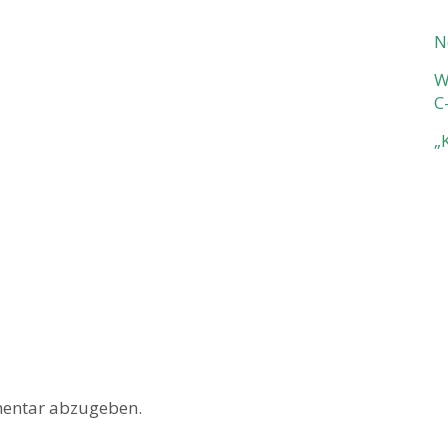
N
W
C
„
entar abzugeben.