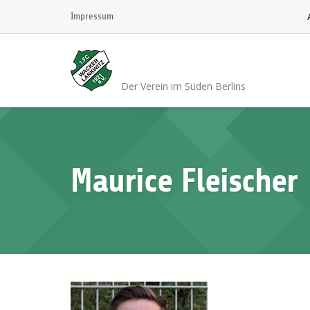
Skip
Impressum
to
content
1.FC Wacker 1921 L
Der Verein im Süden Berlins
Maurice Fleischer