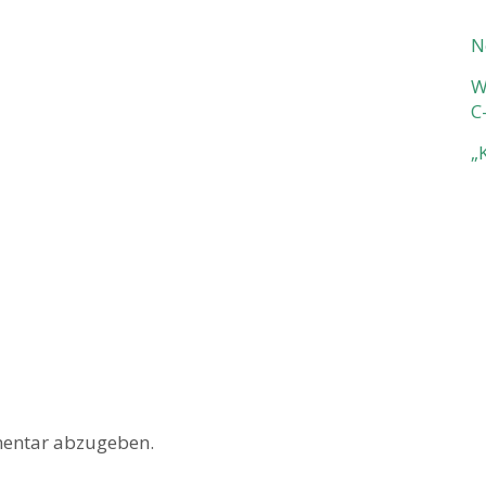
N
W
C
„
entar abzugeben.