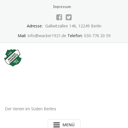
Skip
Impressum
to
content
Adresse:
Gallwitzallee 146, 12249 Berlin
Mail:
info@wacker1921.de
Telefon:
030-776 20 59
1.FC Wacker 1921 Lankwitz
e.V.
Der Verein im Süden Berlins
MENÜ