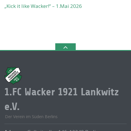
„Kick it like Wacker!“ – 1.Mai 2026
1.FC Wacker 1921 Lankwitz
e.V.
Der Verein im Süden Berlins