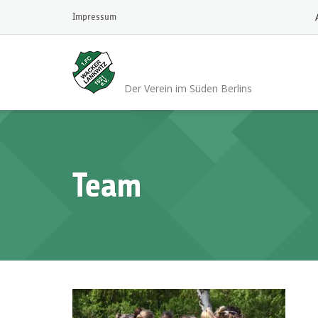
Skip
Impressum
to
content
1.FC Wacker 1921 L
Der Verein im Süden Berlins
Team