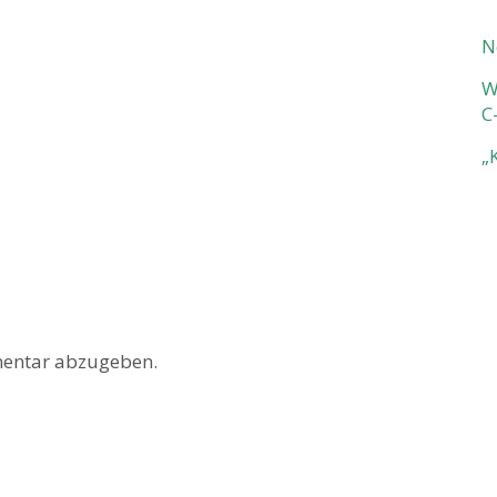
N
W
C
„
entar abzugeben.