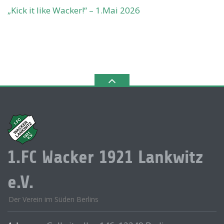
„Kick it like Wacker!“ – 1.Mai 2026
1.FC Wacker 1921 Lankwitz
e.V.
Der Verein im Süden Berlins