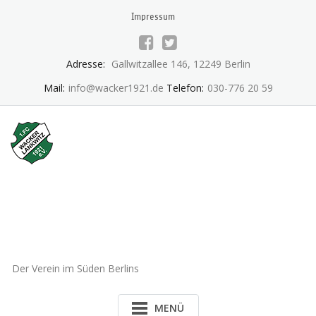
Skip
Impressum
to
content
Adresse:
Gallwitzallee 146, 12249 Berlin
Mail:
info@wacker1921.de
Telefon:
030-776 20 59
1.FC Wacker 1921 Lankwitz
e.V.
Der Verein im Süden Berlins
MENÜ