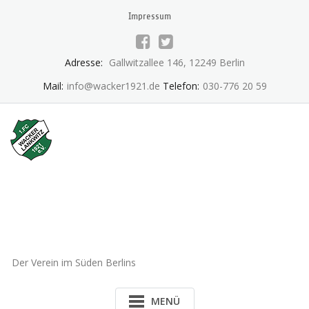
Skip
Impressum
to
content
Adresse:
Gallwitzallee 146, 12249 Berlin
Mail:
info@wacker1921.de
Telefon:
030-776 20 59
1.FC Wacker 1921 Lankwitz
e.V.
Der Verein im Süden Berlins
MENÜ