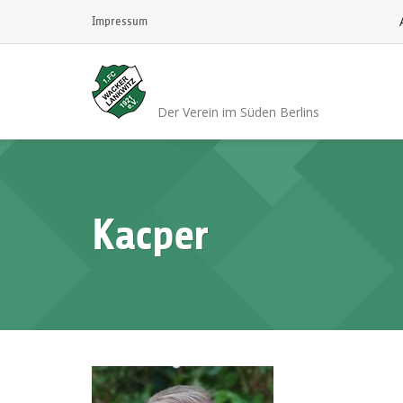
Skip
Impressum
to
content
1.FC Wacker 1921 L
Der Verein im Süden Berlins
Kacper