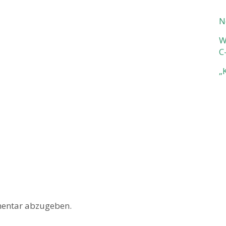
N
W
C
„
entar abzugeben.