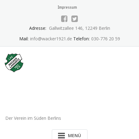
Skip
Impressum
to
content
Adresse:
Gallwitzallee 146, 12249 Berlin
Mail:
info@wacker1921.de
Telefon:
030-776 20 59
1.FC Wacker 1921 Lankwitz
e.V.
Der Verein im Süden Berlins
MENÜ