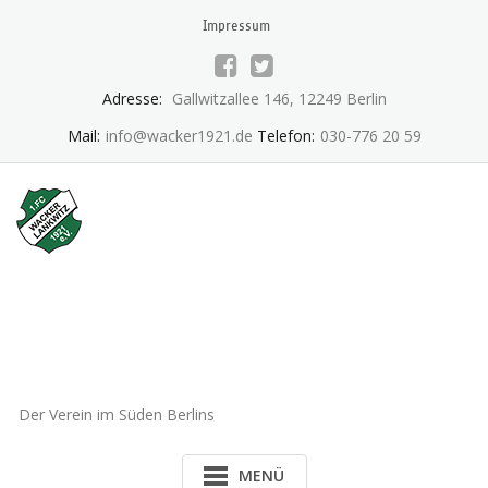
Skip
Impressum
to
content
Adresse:
Gallwitzallee 146, 12249 Berlin
Mail:
info@wacker1921.de
Telefon:
030-776 20 59
1.FC Wacker 1921 Lankwitz
e.V.
Der Verein im Süden Berlins
MENÜ