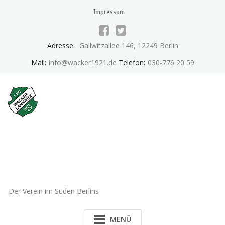
Skip
Impressum
to
content
Adresse:
Gallwitzallee 146, 12249 Berlin
Mail:
info@wacker1921.de
Telefon:
030-776 20 59
1.FC Wacker 1921 Lankwitz
e.V.
Der Verein im Süden Berlins
MENÜ