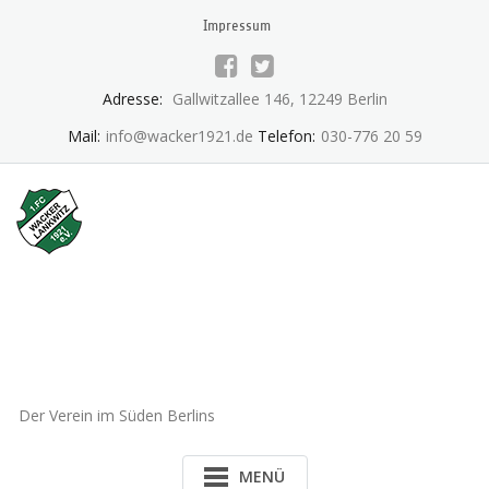
Skip
Impressum
to
content
Adresse:
Gallwitzallee 146, 12249 Berlin
Mail:
info@wacker1921.de
Telefon:
030-776 20 59
1.FC Wacker 1921 Lankwitz
e.V.
Der Verein im Süden Berlins
MENÜ