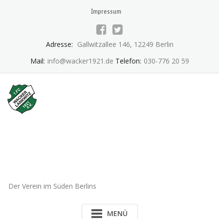
Skip
Impressum
to
content
Adresse:
Gallwitzallee 146, 12249 Berlin
Mail:
info@wacker1921.de
Telefon:
030-776 20 59
1.FC Wacker 1921 Lankwitz
e.V.
Der Verein im Süden Berlins
MENÜ