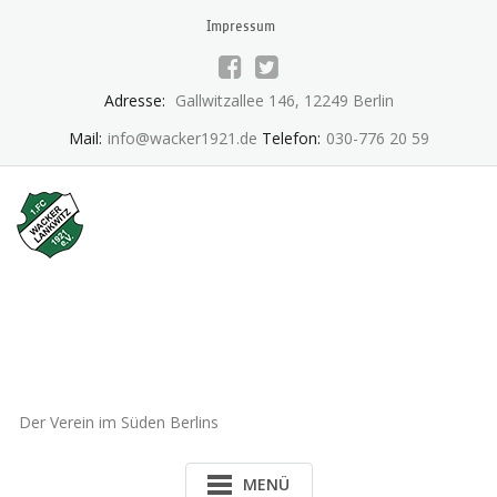
Skip
Impressum
to
content
Adresse:
Gallwitzallee 146, 12249 Berlin
Mail:
info@wacker1921.de
Telefon:
030-776 20 59
1.FC Wacker 1921 Lankwitz
e.V.
Der Verein im Süden Berlins
MENÜ