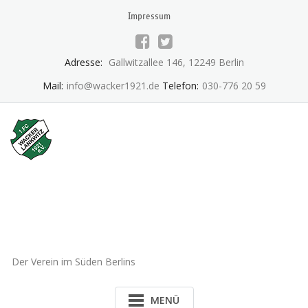
Skip
Impressum
to
content
Adresse:
Gallwitzallee 146, 12249 Berlin
Mail:
info@wacker1921.de
Telefon:
030-776 20 59
1.FC Wacker 1921 Lankwitz
e.V.
Der Verein im Süden Berlins
MENÜ