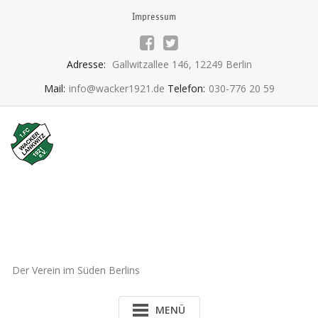
Skip
Impressum
to
content
Adresse:
Gallwitzallee 146, 12249 Berlin
Mail:
info@wacker1921.de
Telefon:
030-776 20 59
1.FC Wacker 1921 Lankwitz
e.V.
Der Verein im Süden Berlins
MENÜ