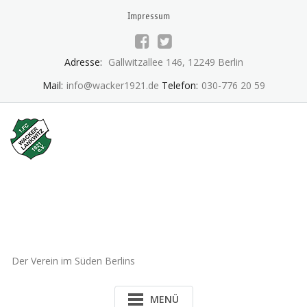
Skip
Impressum
to
content
Adresse:
Gallwitzallee 146, 12249 Berlin
Mail:
info@wacker1921.de
Telefon:
030-776 20 59
1.FC Wacker 1921 Lankwitz
e.V.
Der Verein im Süden Berlins
MENÜ