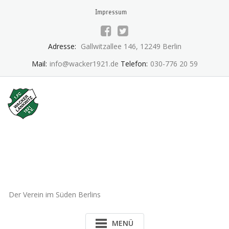
Skip
Impressum
to
content
Adresse:
Gallwitzallee 146, 12249 Berlin
Mail:
info@wacker1921.de
Telefon:
030-776 20 59
1.FC Wacker 1921 Lankwitz
e.V.
Der Verein im Süden Berlins
MENÜ