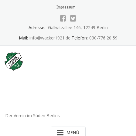
Skip
Impressum
to
content
Adresse:
Gallwitzallee 146, 12249 Berlin
Mail:
info@wacker1921.de
Telefon:
030-776 20 59
1.FC Wacker 1921 Lankwitz
e.V.
Der Verein im Süden Berlins
MENÜ