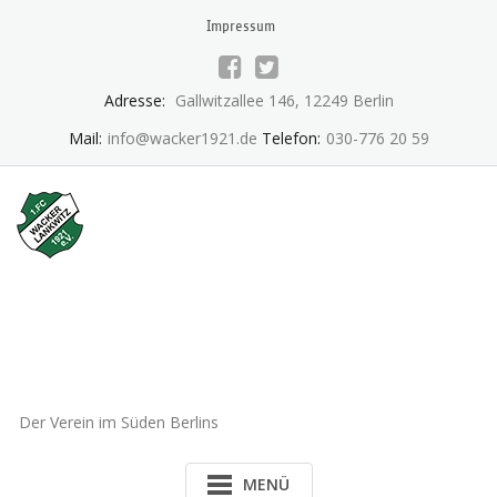
Skip
Impressum
to
content
Adresse:
Gallwitzallee 146, 12249 Berlin
Mail:
info@wacker1921.de
Telefon:
030-776 20 59
1.FC Wacker 1921 Lankwitz
e.V.
Der Verein im Süden Berlins
MENÜ