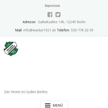
Skip
Impressum
to
content
Adresse:
Gallwitzallee 146, 12249 Berlin
Mail:
info@wacker1921.de
Telefon:
030-776 20 59
1.FC Wacker 1921 Lankwitz
e.V.
Der Verein im Süden Berlins
MENÜ