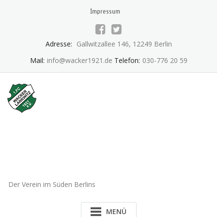
Skip
Impressum
to
content
Adresse:
Gallwitzallee 146, 12249 Berlin
Mail:
info@wacker1921.de
Telefon:
030-776 20 59
1.FC Wacker 1921 Lankwitz
e.V.
Der Verein im Süden Berlins
MENÜ