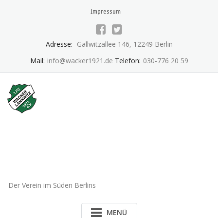
Skip
Impressum
to
content
Adresse:
Gallwitzallee 146, 12249 Berlin
Mail:
info@wacker1921.de
Telefon:
030-776 20 59
1.FC Wacker 1921 Lankwitz
e.V.
Der Verein im Süden Berlins
MENÜ