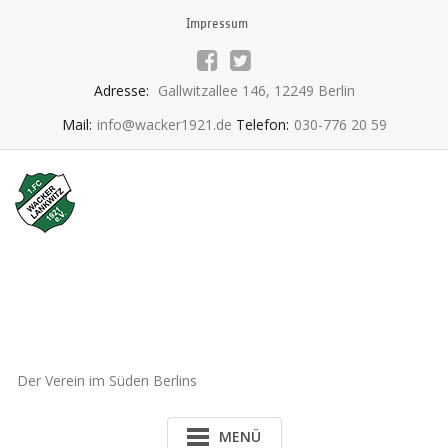
Skip
Impressum
to
content
Adresse:
Gallwitzallee 146, 12249 Berlin
Mail:
info@wacker1921.de
Telefon:
030-776 20 59
1.FC Wacker 1921 Lankwitz
e.V.
Der Verein im Süden Berlins
MENÜ