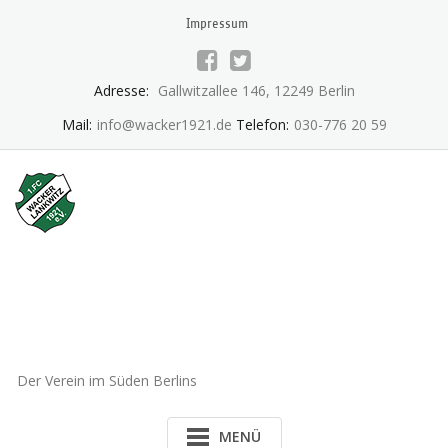
Skip
Impressum
to
content
Adresse:
Gallwitzallee 146, 12249 Berlin
Mail:
info@wacker1921.de
Telefon:
030-776 20 59
1.FC Wacker 1921 Lankwitz
e.V.
Der Verein im Süden Berlins
MENÜ