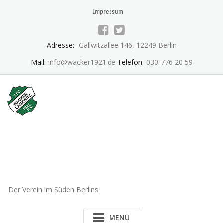
Skip
Impressum
to
content
Adresse:
Gallwitzallee 146, 12249 Berlin
Mail:
info@wacker1921.de
Telefon:
030-776 20 59
1.FC Wacker 1921 Lankwitz
e.V.
Der Verein im Süden Berlins
MENÜ