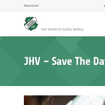
Skip
Impressum
to
content
1.FC Wacker 1921 L
Der Verein im Süden Berlins
JHV – Save The Da