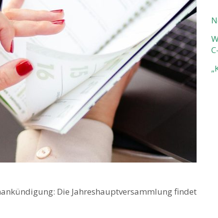
N
W
C
„
inankündigung: Die Jahreshauptversammlung findet