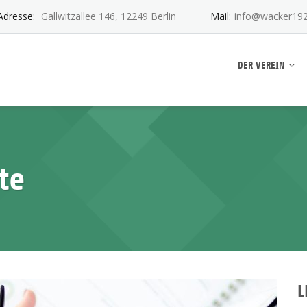
Adresse:
Gallwitzallee 146, 12249 Berlin
Mail:
info@wacker192
ankwitz e.V.
DER VEREIN
te
L