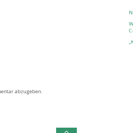
N
W
C
„
entar abzugeben.