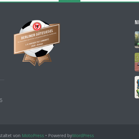
N
6
taltet von
MotoPress
• Powered by
WordPress