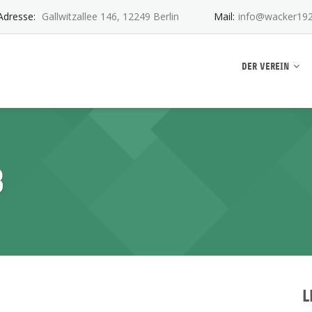
Adresse:
Gallwitzallee 146, 12249 Berlin
Mail:
info@wacker192
ankwitz e.V.
DER VEREIN
3
L