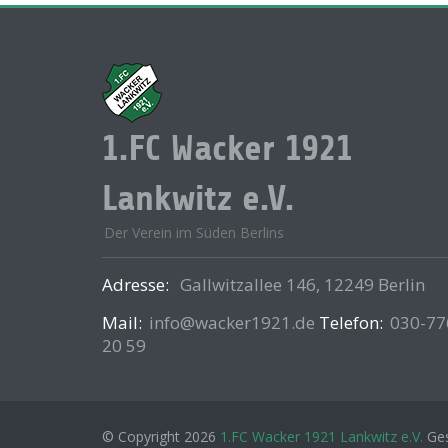
1.FC Wacker 1921
Lankwitz e.V.
Der Verein im Süden Berlins
Adresse:
Gallwitzallee 146, 12249 Berlin
Mail:
info@wacker1921.de
Telefon:
030-77
20 59
© Copyright 2026
1.FC Wacker 1921 Lankwitz e.V.
Ges