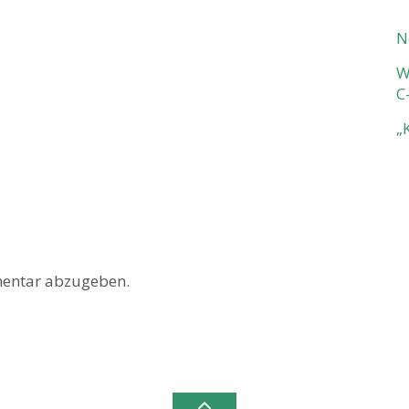
N
W
C
„
entar abzugeben.