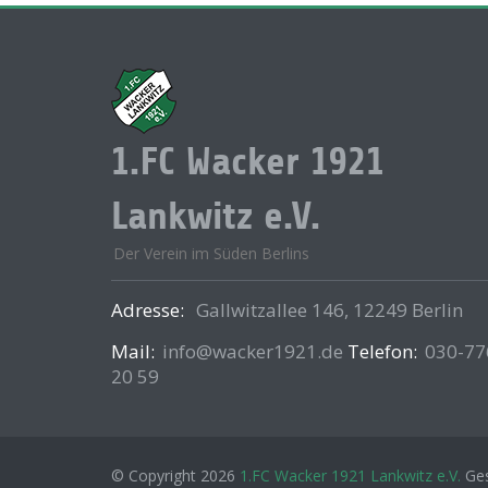
1.FC Wacker 1921
Lankwitz e.V.
Der Verein im Süden Berlins
Adresse:
Gallwitzallee 146, 12249 Berlin
Mail:
info@wacker1921.de
Telefon:
030-77
20 59
© Copyright 2026
1.FC Wacker 1921 Lankwitz e.V.
Ges