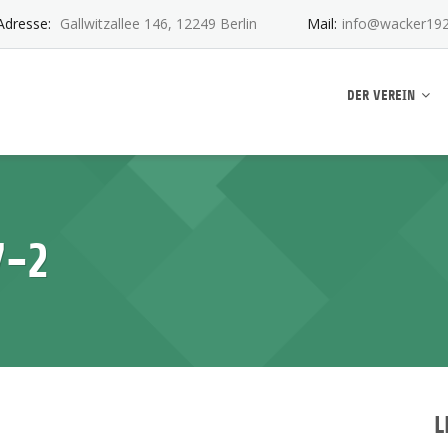
Adresse:
Gallwitzallee 146, 12249 Berlin
Mail:
info@wacker192
ankwitz e.V.
DER VEREIN
7-2
L