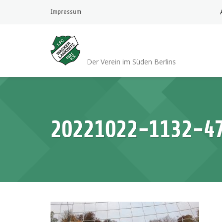
Skip
Impressum
to
content
1.FC Wacker 1921 L
Der Verein im Süden Berlins
20221022-1132-4