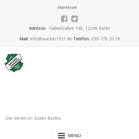
Skip
Impressum
to
content
Adresse:
Gallwitzallee 146, 12249 Berlin
Mail:
info@wacker1921.de
Telefon:
030-776 20 59
1.FC Wacker 1921 Lankwitz
e.V.
Der Verein im Süden Berlins
MENÜ