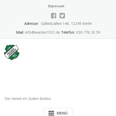
Skip
Impressum
to
content
Adresse:
Gallwitzallee 146, 12249 Berlin
Mail:
info@wacker1921.de
Telefon:
030-776 20 59
1.FC Wacker 1921 Lankwitz
e.V.
Der Verein im Süden Berlins
MENÜ