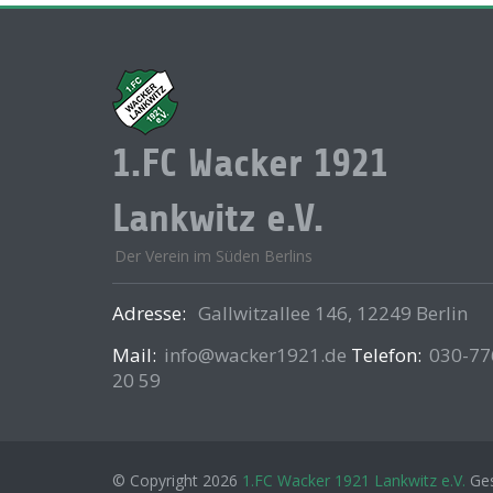
1.FC Wacker 1921
Lankwitz e.V.
Der Verein im Süden Berlins
Adresse:
Gallwitzallee 146, 12249 Berlin
Mail:
info@wacker1921.de
Telefon:
030-77
20 59
© Copyright 2026
1.FC Wacker 1921 Lankwitz e.V.
Ges