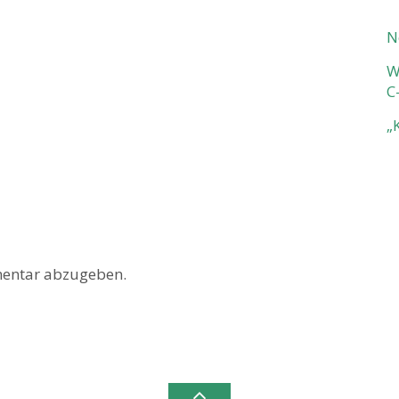
N
W
C
„
entar abzugeben.