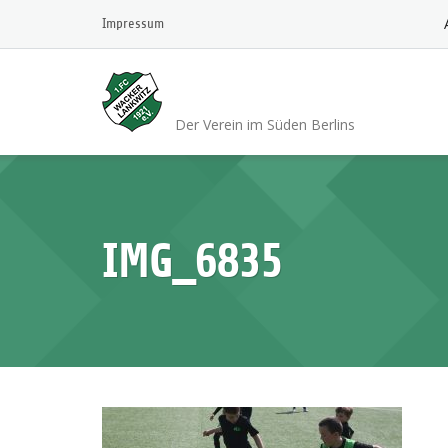
Skip
Impressum
to
content
1.FC Wacker 1921 L
Der Verein im Süden Berlins
IMG_6835