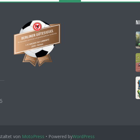
N
6
taltet von
MotoPress
• Powered by
WordPress