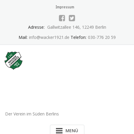
Skip
Impressum
to
content
Adresse:
Gallwitzallee 146, 12249 Berlin
Mail:
info@wacker1921.de
Telefon:
030-776 20 59
1.FC Wacker 1921 Lankwitz
e.V.
Der Verein im Süden Berlins
MENÜ