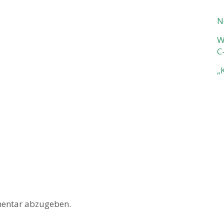
N
W
C
„
entar abzugeben.