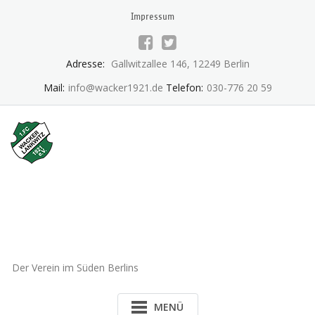
Skip
Impressum
to
content
Adresse:
Gallwitzallee 146, 12249 Berlin
Mail:
info@wacker1921.de
Telefon:
030-776 20 59
1.FC Wacker 1921 Lankwitz
e.V.
Der Verein im Süden Berlins
MENÜ