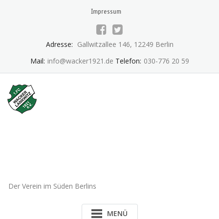
Skip
Impressum
to
content
Adresse:
Gallwitzallee 146, 12249 Berlin
Mail:
info@wacker1921.de
Telefon:
030-776 20 59
1.FC Wacker 1921 Lankwitz
e.V.
Der Verein im Süden Berlins
MENÜ