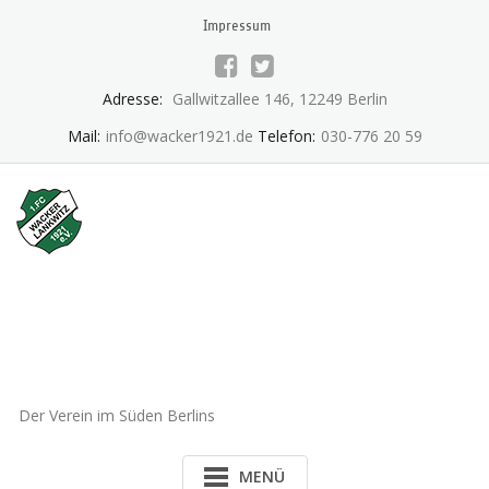
Skip
Impressum
to
content
Adresse:
Gallwitzallee 146, 12249 Berlin
Mail:
info@wacker1921.de
Telefon:
030-776 20 59
1.FC Wacker 1921 Lankwitz
e.V.
Der Verein im Süden Berlins
MENÜ