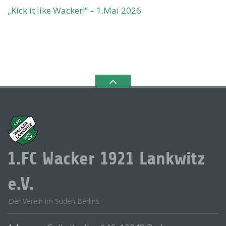
„Kick it like Wacker!“ – 1.Mai 2026
1.FC Wacker 1921 Lankwitz
e.V.
Der Verein im Süden Berlins