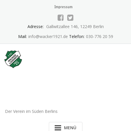
Skip
Impressum
to
content
Adresse:
Gallwitzallee 146, 12249 Berlin
Mail:
info@wacker1921.de
Telefon:
030-776 20 59
1.FC Wacker 1921 Lankwitz
e.V.
Der Verein im Süden Berlins
MENÜ