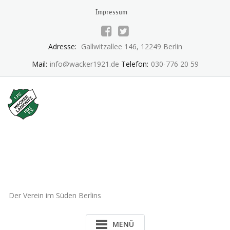
Skip
Impressum
to
content
Adresse:
Gallwitzallee 146, 12249 Berlin
Mail:
info@wacker1921.de
Telefon:
030-776 20 59
1.FC Wacker 1921 Lankwitz
e.V.
Der Verein im Süden Berlins
MENÜ