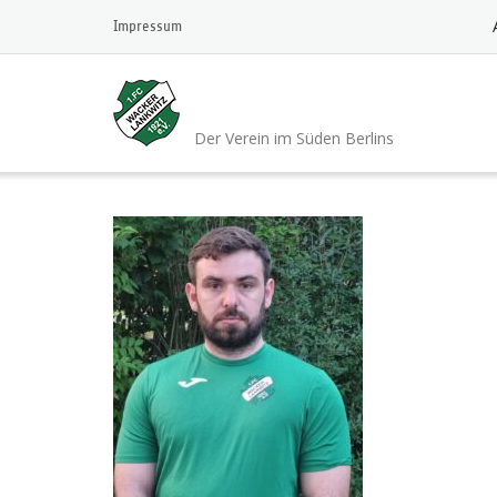
Skip
Impressum
to
content
1.FC Wacker 1921 L
Der Verein im Süden Berlins