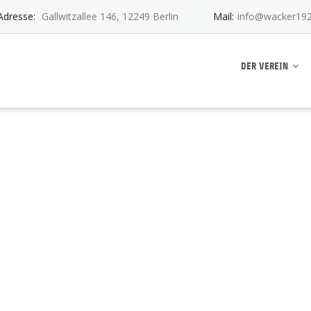
Adresse:
Gallwitzallee 146, 12249 Berlin
Mail:
info@wacker192
ankwitz e.V.
DER VEREIN