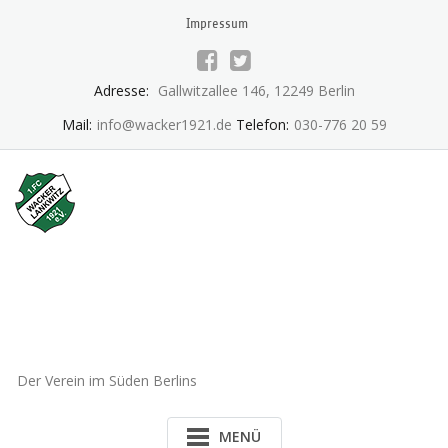
Skip
Impressum
to
content
Adresse:
Gallwitzallee 146, 12249 Berlin
Mail:
info@wacker1921.de
Telefon:
030-776 20 59
1.FC Wacker 1921 Lankwitz
e.V.
Der Verein im Süden Berlins
MENÜ