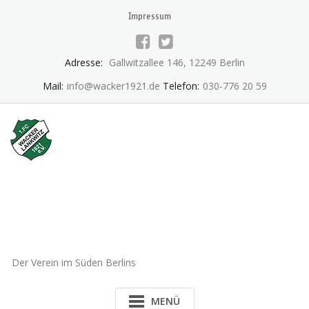
Skip
Impressum
to
content
Adresse:
Gallwitzallee 146, 12249 Berlin
Mail:
info@wacker1921.de
Telefon:
030-776 20 59
1.FC Wacker 1921 Lankwitz
e.V.
Der Verein im Süden Berlins
MENÜ