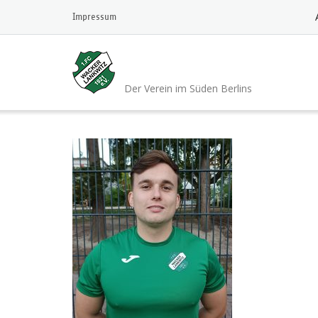
Skip
Impressum
to
content
1.FC Wacker 1921 L
Der Verein im Süden Berlins