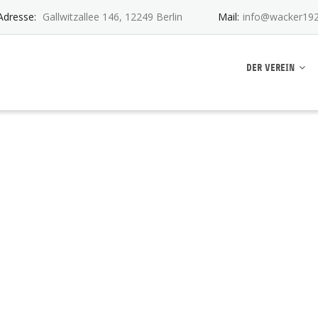
Adresse:
Gallwitzallee 146, 12249 Berlin
Mail:
info@wacker192
ankwitz e.V.
DER VEREIN