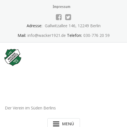
Skip
Impressum
to
content
Adresse:
Gallwitzallee 146, 12249 Berlin
Mail:
info@wacker1921.de
Telefon:
030-776 20 59
1.FC Wacker 1921 Lankwitz
e.V.
Der Verein im Süden Berlins
MENÜ