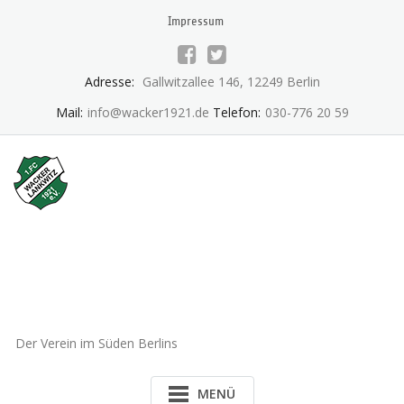
Skip
Impressum
to
content
Adresse:
Gallwitzallee 146, 12249 Berlin
Mail:
info@wacker1921.de
Telefon:
030-776 20 59
1.FC Wacker 1921 Lankwitz
e.V.
Der Verein im Süden Berlins
MENÜ