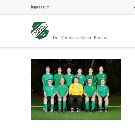
Skip
Impressum
to
content
1.FC Wacker 1921 L
Der Verein im Süden Berlins