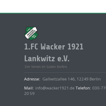
1.FC Wacker 1921
Lankwitz e.V.
Der Verein im Süden Berlins
Adresse:
Gallwitzallee 146, 12249 Berlin
Mail:
info@wacker1921.de
Telefon:
030-77
20 59