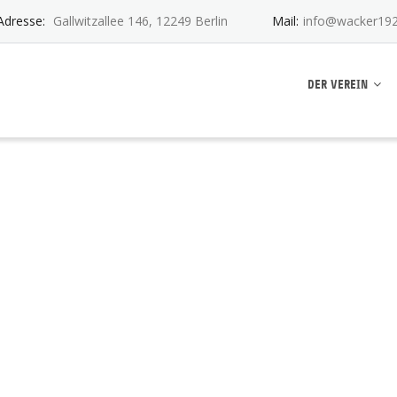
Adresse:
Gallwitzallee 146, 12249 Berlin
Mail:
info@wacker192
ankwitz e.V.
DER VEREIN