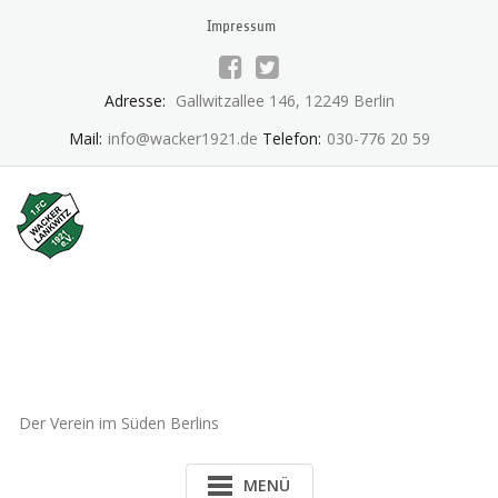
Skip
Impressum
to
content
Adresse:
Gallwitzallee 146, 12249 Berlin
Mail:
info@wacker1921.de
Telefon:
030-776 20 59
1.FC Wacker 1921 Lankwitz
e.V.
Der Verein im Süden Berlins
MENÜ