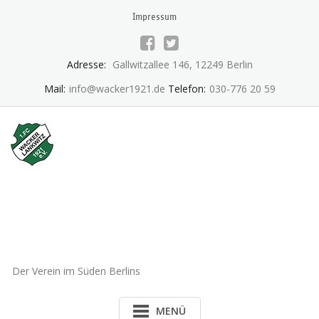
Skip
Impressum
to
content
Adresse:
Gallwitzallee 146, 12249 Berlin
Mail:
info@wacker1921.de
Telefon:
030-776 20 59
1.FC Wacker 1921 Lankwitz
e.V.
Der Verein im Süden Berlins
MENÜ