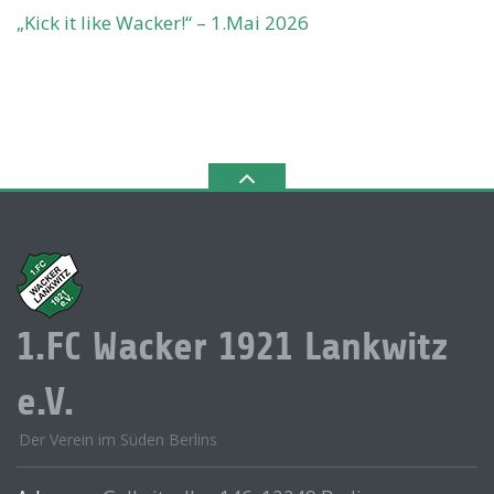
„Kick it like Wacker!“ – 1.Mai 2026
1.FC Wacker 1921 Lankwitz
e.V.
Der Verein im Süden Berlins