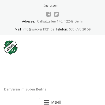
Skip
Impressum
to
content
Adresse:
Gallwitzallee 146, 12249 Berlin
Mail:
info@wacker1921.de
Telefon:
030-776 20 59
1.FC Wacker 1921 Lankwitz
e.V.
Der Verein im Süden Berlins
MENÜ